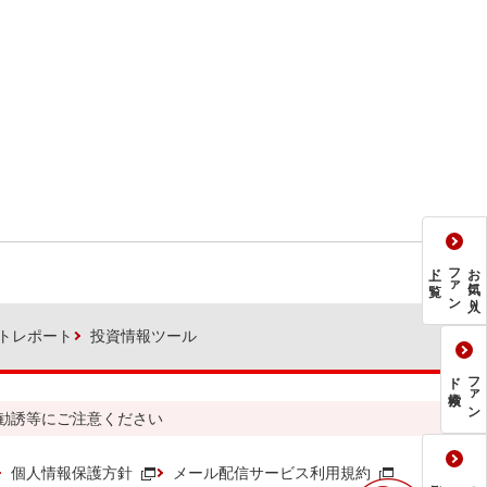
一覧
フ
ァ
ン
ド
お気に入り
トレポート
投資情報ツール
検索
フ
ァ
ン
ド
勧誘等にご注意ください
個人情報保護方針
メール配信サービス利用規約
ご質問
る